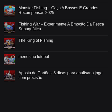
De
–
Nenhum
Slots
Os
comentário
Monster Fishing – Caça A Bosses E Grandes
No
5
em
X333
Jogos
Sweet
Recompensas 2025
Casino
Mais
Bonanza
Populares
–
Nenhum
E
Jogo
comentário
Fishing War – Experimente A Emoção Da Pesca
Premiados
De
em
Slot
Monster
Subaquática
3D
Fishing
O
–
Nenhum
Mais
Caça
comentário
The King of Fishing
Atraente
A
em
Em
Bosses
Fishing
Nenhum
X333
E
War
comentário
Grandes
–
em
Recompensas
Experimente
The
menos no futebol
2025
A
King
Emoção
of
Nenhum
Da
Fishing
comentário
Pesca
em
Subaquática
menos
Aposta de Cartões: 3 dicas para analisar o jogo
no
com precisão
futebol
Nenhum
comentário
em
Aposta
de
Cartões:
3
dicas
para
analisar