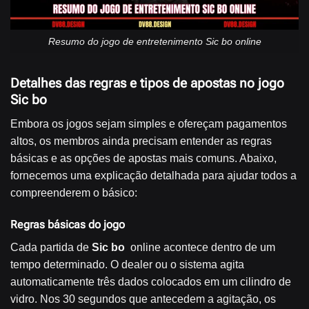
Resumo do jogo de entretenimento Sic bo online
Detalhes das regras e tipos de apostas no jogo
Sic bo
Embora os jogos sejam simples e ofereçam pagamentos
altos, os membros ainda precisam entender as regras
básicas e as opções de apostas mais comuns. Abaixo,
fornecemos uma explicação detalhada para ajudar todos a
compreenderem o básico:
Regras básicas do jogo
Cada partida de
Sic bo
online acontece dentro de um
tempo determinado. O dealer ou o sistema agita
automaticamente três dados colocados em um cilindro de
vidro. Nos 30 segundos que antecedem a agitação, os