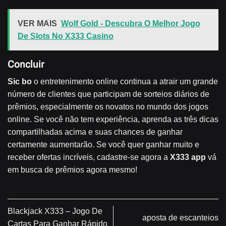
VER MAIS
Wolf Gold - Descubra O Melhor Jogo
De Slots No X333 Casino
Concluir
Sic bo
o entretenimento online continua a atrair um grande
número de clientes que participam de sorteios diários de
prêmios, especialmente os novatos no mundo dos jogos
online. Se você não tem experiência, aprenda as três dicas
compartilhadas acima e suas chances de ganhar
certamente aumentarão. Se você quer ganhar muito e
receber ofertas incríveis, cadastre-se agora a
X333 app
vá
em busca de prêmios agora mesmo!
Blackjack X333 – Jogo De
aposta de escanteios
Cartas Para Ganhar Rápido