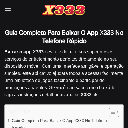
Skip
to
content
Guia Completo Para Baixar O App X333 No
Telefone Rápido
Baixar o app X333
desfrute de recursos superiores e
serviços de entretenimento perfeitos diretamente no seu
dispositivo móvel. Com uma interface amigável e operação
simples, este aplicativo ajudará todos a acessar facilmente
uma biblioteca de jogos fascinante e participar de
promoções atraentes. Se você não sabe como baixá-lo,
siga as instruções detalhadas abaixo
X333
ok!
Apêndice
Guia Completo Para Baixar O App X333 No Telefone
Rápido