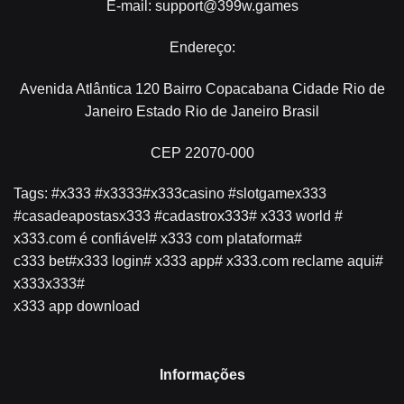
E-mail:
support@399w.games
Endereço:
Avenida Atlântica 120 Bairro Copacabana Cidade Rio de
Janeiro Estado Rio de Janeiro Brasil
CEP 22070-000
Tags: #x333 #x3333#x333casino #slotgamex333
#casadeapostasx333 #cadastrox333# x333 world #
x333
.com é confiável#
x333
com plataforma#
c333 bet#x333 login# x333 app# x333.com reclame aqui#
x333x333#
x333 app download
Informações