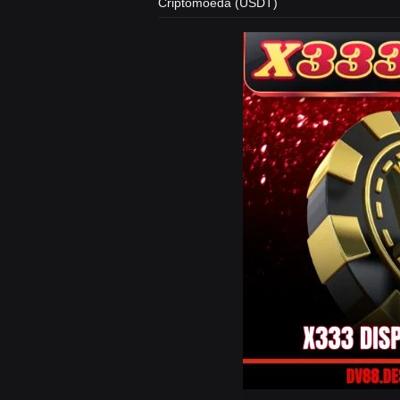
Criptomoeda (USDT)