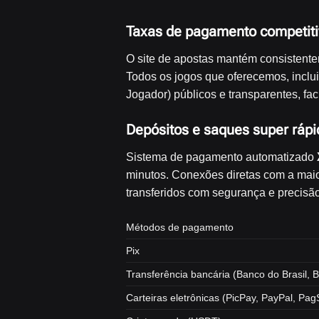
Taxas de pagamento competiti
O site de apostas mantém consistent
Todos os jogos que oferecemos, inclui
Jogador) públicos e transparentes, fa
Depósitos e saques super rápi
Sistema de pagamento automatizado
minutos. Conexões diretas com a maio
transferidos com segurança e precisão
Métodos de pagamento
Pix
Transferência bancária (Banco do Brasil, 
Carteiras eletrônicas (PicPay, PayPal, P