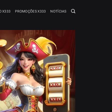
O X333
PROMOÇÕES X333
NOTÍCIAS