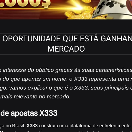
A OPORTUNIDADE QUE ESTÁ GANHA
MERCADO
interesse do público graças às suas características
is do que apenas um nome, o X333 representa uma 
go, vamos explicar o que é o X333, seus principais d
 mais relevante no mercado.
e de apostas X333
ça no Brasil,
X333
construiu uma plataforma de entretenimento