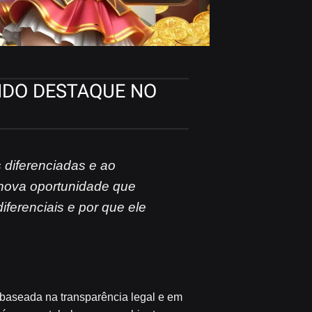
NDO DESTAQUE NO
 diferenciadas e ao
nova oportunidade que
iferenciais e por que ele
 baseada na transparência legal e em