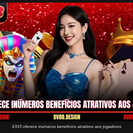
X333 oferece inúmeros benefícios atrativos aos jogadores