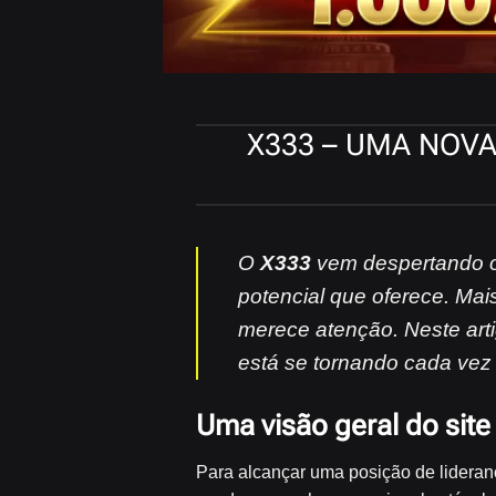
X333 – UMA NOV
O
X333
vem despertando o 
potencial que oferece. Ma
merece atenção. Neste arti
está se tornando cada vez
Uma visão geral do sit
Para alcançar uma posição de lideran