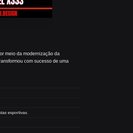
por meio da modernização da
e transformou com sucesso de uma
stas esportivas.