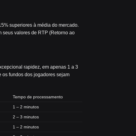
 15% superiores à média do mercado.
êm seus valores de RTP (Retorno ao
xcepcional rapidez, em apenas 1 a 3
ue os fundos dos jogadores sejam
Tempo de processamento
1 – 2 minutos
2 – 3 minutos
1 – 2 minutos