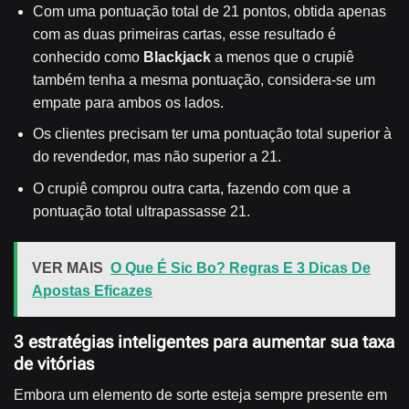
Com uma pontuação total de 21 pontos, obtida apenas
com as duas primeiras cartas, esse resultado é
conhecido como
Blackjack
a menos que o crupiê
também tenha a mesma pontuação, considera-se um
empate para ambos os lados.
Os clientes precisam ter uma pontuação total superior à
do revendedor, mas não superior a 21.
O crupiê comprou outra carta, fazendo com que a
pontuação total ultrapassasse 21.
VER MAIS
O Que É Sic Bo? Regras E 3 Dicas De
Apostas Eficazes
3 estratégias inteligentes para aumentar sua taxa
de vitórias
Embora um elemento de sorte esteja sempre presente em