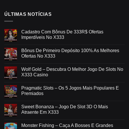
ÚLTIMAS NOTÍCIAS
Cadastro Com Bônus De 333R$ Ofertas
Imperdíveis No X333
Nenhum
comentário
Bônus De Primeiro Depósito 100% As Melhores
em
Cadastro
Ofertas No X333
Com
Bônus
Nenhum
De
comentário
Wolf Gold – Descubra O Melhor Jogo De Slots No
333R$
em
Ofertas
Bônus
X333 Casino
Imperdíveis
De
No
Primeiro
Nenhum
X333
Depósito
comentário
Pragmatic Slots – Os 5 Jogos Mais Populares E
100%
em
As
Wolf
Premiados
Melhores
Gold
Ofertas
–
Nenhum
No
Descubra
comentário
Sweet Bonanza – Jogo De Slot 3D O Mais
X333
O
em
Melhor
Pragmatic
Atraente Em X333
Jogo
Slots
De
–
Nenhum
Slots
Os
comentário
Monster Fishing – Caça A Bosses E Grandes
No
5
em