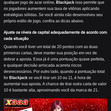
qualquer jogo de azar online,
Blackjack
isso permite que
os jogadores aumentem sua taxa de vitórias aplicando
estratégias sólidas. Se você ainda não desenvolveu seu
próprio estilo de jogo, confira as dicas abaixo.
Ajuste os níveis de capital adequadamente de acordo com
cada situação
Quando você tiver um total de 20 pontos com as duas
primeiras cartas, deve manter sua posição em vez de
dobrar a aposta. Essa já é uma pontuação quase perfeita,
e qualquer decisão arriscada acarreta riscos
desnecessários. Por outro lado, quando a pontuação total
for
Blackjack
se você tirar um 10 ou 11, é hora de
aumentar sua aposta. A chance de tirar outra carta de valor
10 é bastante alta, aproximando você da marca de 21.