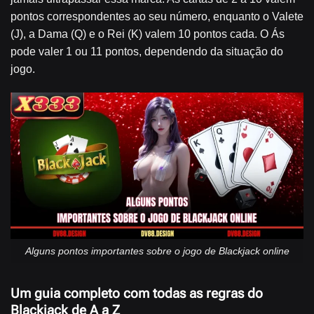
pontos correspondentes ao seu número, enquanto o Valete
(J), a Dama (Q) e o Rei (K) valem 10 pontos cada. O Ás
pode valer 1 ou 11 pontos, dependendo da situação do
jogo.
Alguns pontos importantes sobre o jogo de Blackjack online
Um guia completo com todas as regras do
Blackjack de A a Z