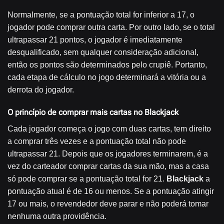
Normalmente, se a pontuação total for inferior a 17, o
jogador pode comprar outra carta. Por outro lado, se o total
ultrapassar 21 pontos, o jogador é imediatamente
desqualificado, sem qualquer consideração adicional,
então os pontos são determinados pelo crupiê. Portanto,
cada etapa de cálculo no jogo determinará a vitória ou a
derrota do jogador.
O princípio de comprar mais cartas no Blackjack
Cada jogador começa o jogo com duas cartas, tem direito
a comprar três vezes e a pontuação total não pode
ultrapassar 21. Depois que os jogadores terminarem, é a
vez do carteador comprar cartas da sua mão, mas a casa
só pode comprar se a pontuação total for 21.
Blackjack
a
pontuação atual é de 16 ou menos. Se a pontuação atingir
17 ou mais, o revendedor deve parar e não poderá tomar
nenhuma outra providência.