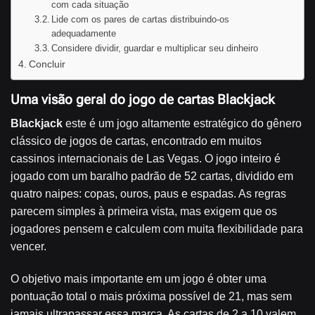
com cada situação
Lide com os pares de cartas distribuindo-os
adequadamente
Considere dividir, guardar e multiplicar seu dinheiro
Concluir
Uma visão geral do jogo de cartas Blackjack
Blackjack
este é um jogo altamente estratégico do gênero
clássico de jogos de cartas, encontrado em muitos
cassinos internacionais de Las Vegas. O jogo inteiro é
jogado com um baralho padrão de 52 cartas, dividido em
quatro naipes: copas, ouros, paus e espadas. As regras
parecem simples à primeira vista, mas exigem que os
jogadores pensem e calculem com muita flexibilidade para
vencer.
O objetivo mais importante em um jogo é obter uma
pontuação total o mais próxima possível de 21, mas sem
jamais ultrapassar essa marca. As cartas de 2 a 10 valem