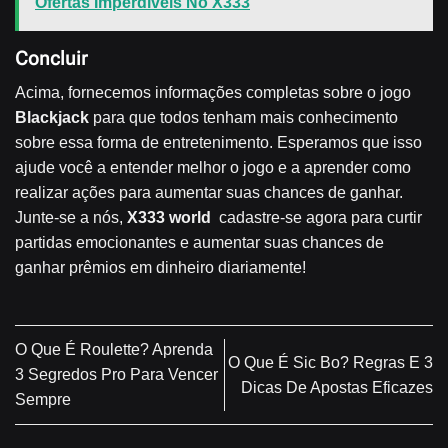
Ofertas Imperdíveis No X333
Concluir
Acima, fornecemos informações completas sobre o jogo
Blackjack
para que todos tenham mais conhecimento
sobre essa forma de entretenimento. Esperamos que isso
ajude você a entender melhor o jogo e a aprender como
realizar ações para aumentar suas chances de ganhar.
Junte-se a nós,
X333 world
cadastre-se agora para curtir
partidas emocionantes e aumentar suas chances de
ganhar prêmios em dinheiro diariamente!
O Que É Roulette? Aprenda
O Que É Sic Bo? Regras E 3
3 Segredos Pro Para Vencer
Dicas De Apostas Eficazes
Sempre